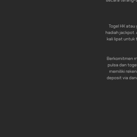
Togel HK atau
hadiah jackpot.
kali lipat untu
Berkomitmen me
pulsa dan toge
memiliki reke
deposit via dan