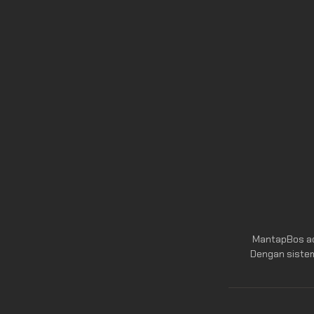
MantapBos ada
Dengan sistem