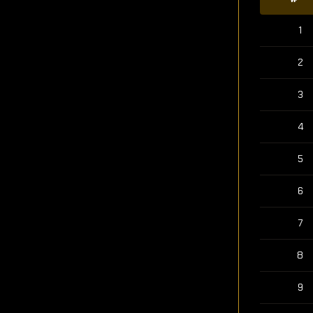
1
2
3
4
5
6
7
8
9