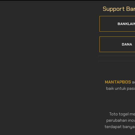
Support Ba
BANKLAI
DANA
MANTAPBOS
a
baik untuk pas
Toto togel m
perubahan inov
terdapat banyak