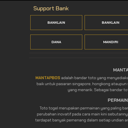
Support Bank
BANKLAIN
BANKLAIN
DANA
MANDIRI
MANTA
MANTAPBOS
adalah bandar toto yang menyediakan
baik untuk pasaran singapore, hongkong ataupun 
yang menarik. Sebagai bandar to
PERMAIN
Toto togel merupakan permainan yang paling ban
perubahan inovatif pada cara main kini sebutann
terdapat banyak pemenang dalam setiap undian ang