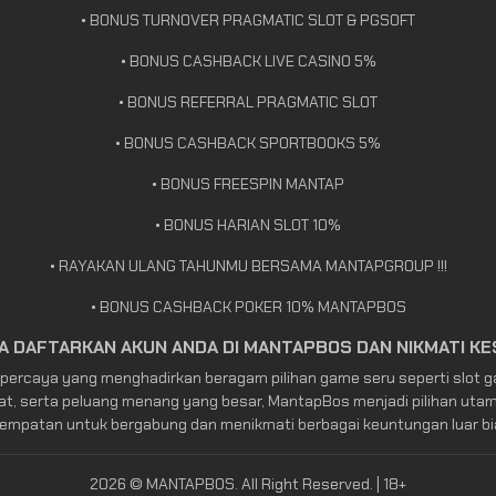
• BONUS TURNOVER PRAGMATIC SLOT & PGSOFT
• BONUS CASHBACK LIVE CASINO 5%
• BONUS REFERRAL PRAGMATIC SLOT
• BONUS CASHBACK SPORTBOOKS 5%
• BONUS FREESPIN MANTAP
• BONUS HARIAN SLOT 10%
• RAYAKAN ULANG TAHUNMU BERSAMA MANTAPGROUP !!!
• BONUS CASHBACK POKER 10% MANTAPBOS
A DAFTARKAN AKUN ANDA DI MANTAPBOS DAN NIKMATI K
ercaya yang menghadirkan beragam pilihan game seru seperti slot gac
t, serta peluang menang yang besar, MantapBos menjadi pilihan utama
empatan untuk bergabung dan menikmati berbagai keuntungan luar bi
2026 © MANTAPBOS. All Right Reserved. | 18+