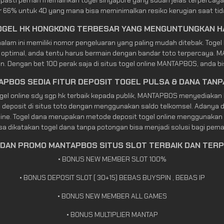
 66% untuk 4D yang mana bisa meminimalkan resiko kerugian saat tid
OGEL HK HONGKONG TERBESAR YANG MENGUNTUNGKAN H
malam ini memiliki nomor pengeluaran yang paling mudah ditebak. Togel
g optimal, anda tentu harus bermain dengan bandar toto terpercaya.
uhan. Dengan bet 100 perak saja di situs togel online MANTAPBOS, and
APBOS SEDIA FITUR DEPOSIT TOGEL PULSA & DANA TAN
 online sdy sgp hk terbaik kepada publik, MANTAPBOS menyediakan l
si deposit di situs toto dengan menggunakan saldo telkomsel. Adanya
online. Togel dana merupakan metode deposit togel online menggunakan 
isa dikatakan togel dana tanpa potongan bisa menjadi solusi bagi pema
DAN PROMO MANTAPBOS SITUS SLOT TERBAIK DAN TER
• BONUS NEW MEMBER SLOT 100%
• BONUS DEPOSIT SLOT ( 30+15) BEBAS BUYSPIN , BEBAS IP
• BONUS NEW MEMBER ALL GAMES
• BONUS MULTIPLIER MANTAP