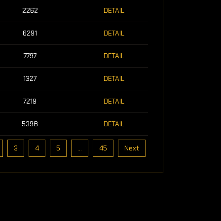
2262
DETAIL
6291
DETAIL
7797
DETAIL
1327
DETAIL
7219
DETAIL
5398
DETAIL
3
4
5
…
45
Next