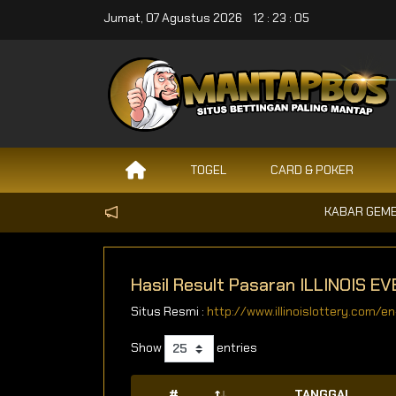
Jumat, 07 Agustus 2026 12 : 23 : 06
TOGEL
CARD & POKER
KABAR GEMBIRA , KI
Hasil Result Pasaran ILLINOIS E
Situs Resmi :
http://www.illinoislottery.com/e
Show
entries
#
TANGGAL