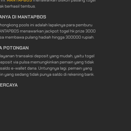
ak berhasil tembus.
ANYA DI MANTAPBOS
 hongkong pools ini adalah lapaknya para pemburu
 MANTAPBOS menawarkan jackpot togel hk prize 3000
a bisa membawa pulang hadiah hingga 300000 rupiah.
PA POTONGAN
ayanan transaksi deposit yang mudah, yaitu togel
 deposit via pulsa memungkinkan pemain yang tidak
saldo e-wallet dana. Untungnya lagi, pemain yang
in yang sedang tidak punya saldo di rekening bank.
PERCAYA